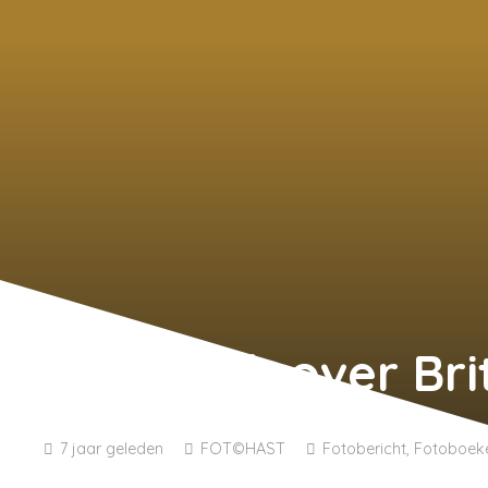
Fotoboek over Bri
7 jaar geleden
FOT©HAST
Fotobericht
,
Fotoboek