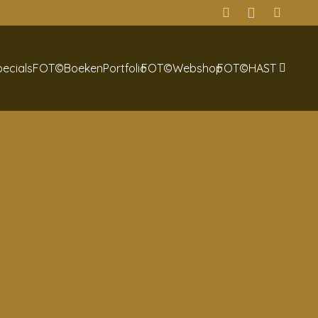
pecials
FOT©Boeken
Portfolio
FOT©Webshop
FOT©HAST