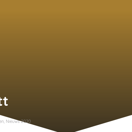
tt
en
,
Nieuws 2020